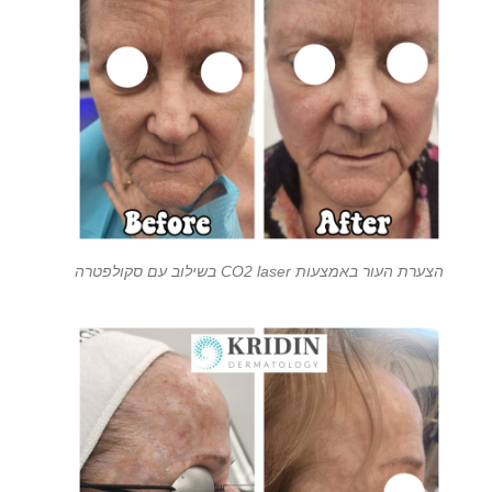
הצערת העור באמצעות CO2 laser בשילוב עם סקולפטרה