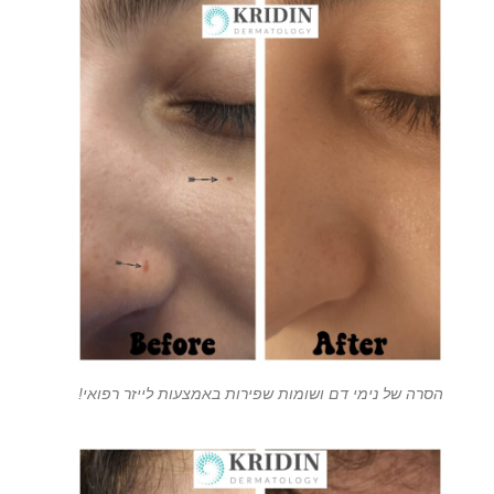
הסרה של נימי דם ושומות שפירות באמצעות לייזר רפואי!