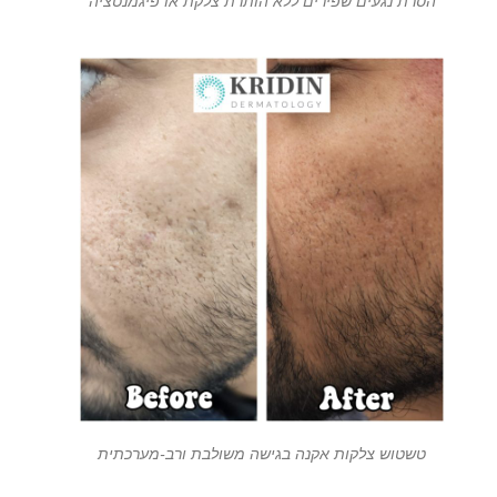
הסרת נגעים שפירים ללא הותרת צלקת או פיגמנטציה
טשטוש צלקות אקנה בגישה משולבת ורב-מערכתית