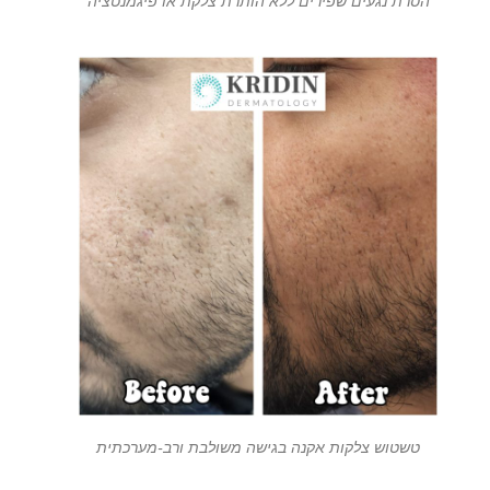
הסרת נגעים שפירים ללא הותרת צלקת או פיגמנטציה
טשטוש צלקות אקנה בגישה משולבת ורב-מערכתית