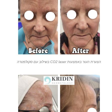
הצערת העור באמצעות CO2 laser בשילוב עם סקולפטרה