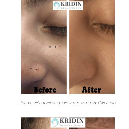
הסרה של נימי דם ושומות שפירות באמצעות לייזר רפואי!