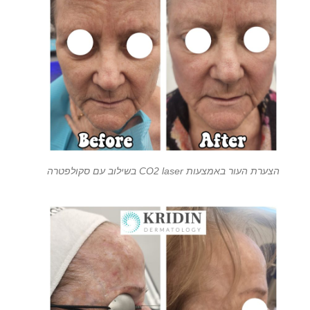
הצערת העור באמצעות CO2 laser בשילוב עם סקולפטרה