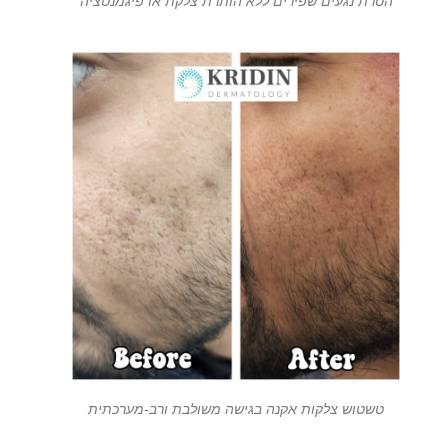
הסרת נגעים שפירים ללא הותרת צלקת או פיגמנטציה
טשטוש צלקות אקנה בגישה משולבת ורב-מערכתית