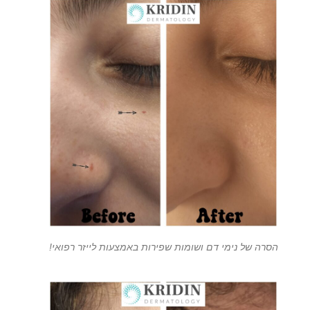
הסרה של נימי דם ושומות שפירות באמצעות לייזר רפואי!