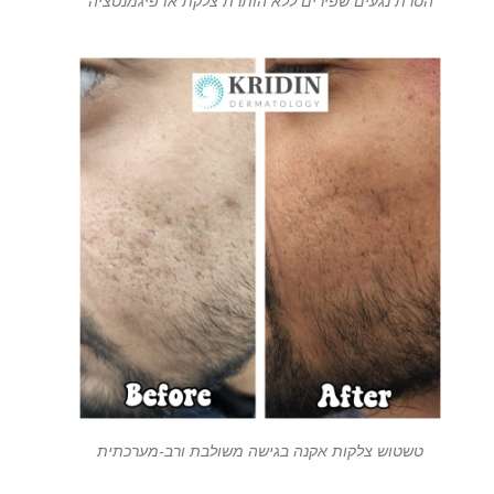
הסרת נגעים שפירים ללא הותרת צלקת או פיגמנטציה
טשטוש צלקות אקנה בגישה משולבת ורב-מערכתית