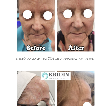
הצערת העור באמצעות CO2 laser בשילוב עם סקולפטרה