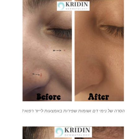
הסרה של נימי דם ושומות שפירות באמצעות לייזר רפואי!