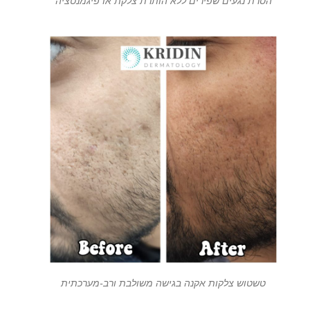
הסרת נגעים שפירים ללא הותרת צלקת או פיגמנטציה
טשטוש צלקות אקנה בגישה משולבת ורב-מערכתית