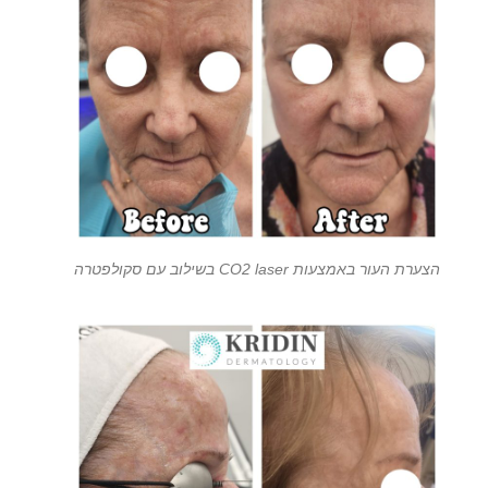
הצערת העור באמצעות CO2 laser בשילוב עם סקולפטרה