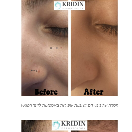
הסרה של נימי דם ושומות שפירות באמצעות לייזר רפואי!