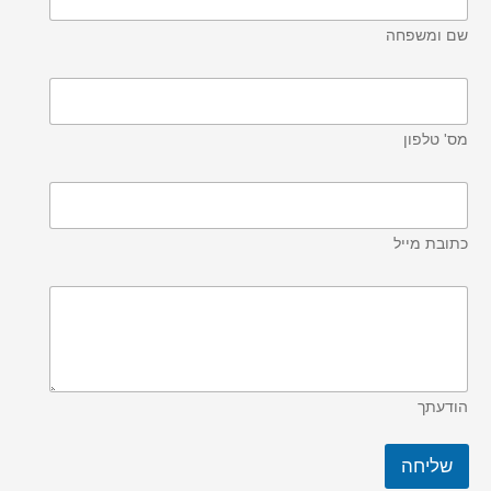
שם ומשפחה
מס' טלפון
כתובת מייל
הודעתך
שליחה