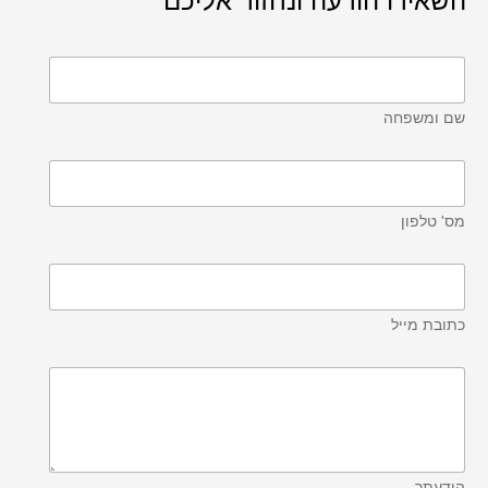
השאירו הודעה ונחזור אליכם
שם ומשפחה
מס' טלפון
כתובת מייל
הודעתך