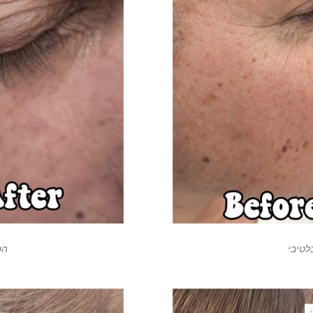
לטיבי
הס