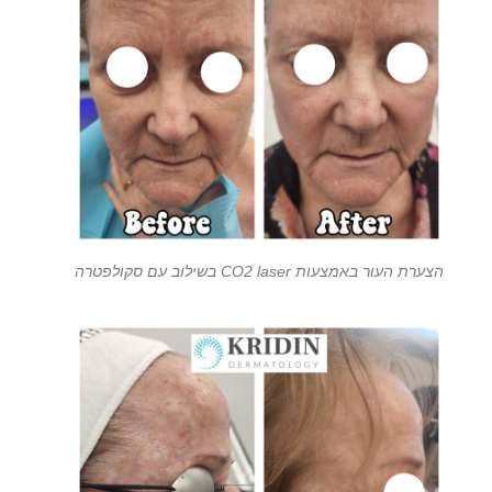
הצערת העור באמצעות CO2 laser בשילוב עם סקולפטרה