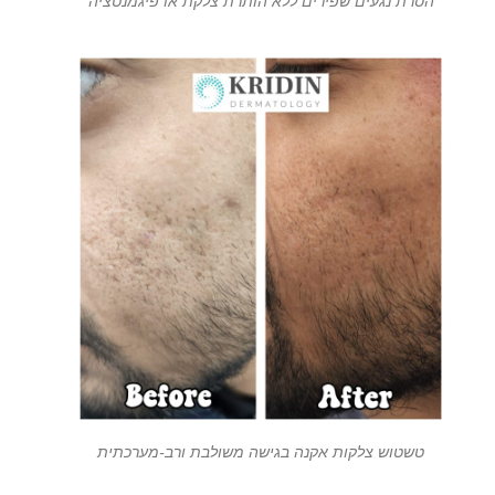
הסרת נגעים שפירים ללא הותרת צלקת או פיגמנטציה
טשטוש צלקות אקנה בגישה משולבת ורב-מערכתית