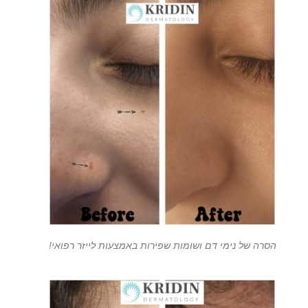
הסרה של נימי דם ושומות שפירות באמצעות לייזר רפואי!