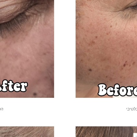
לטיבי
הס