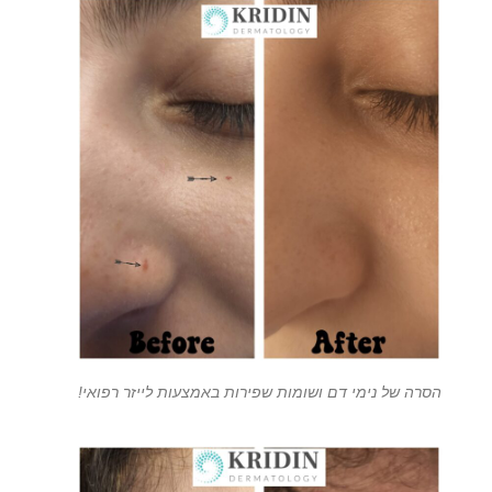
הסרה של נימי דם ושומות שפירות באמצעות לייזר רפואי!