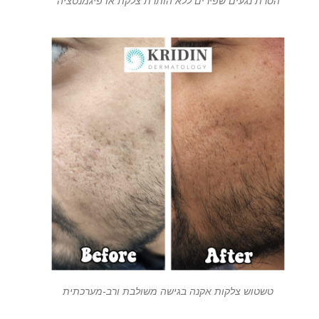
הסרת נגעים שפירים ללא הותרת צלקת או פיגמנטציה
טשטוש צלקות אקנה בגישה משולבת ורב-מערכתית