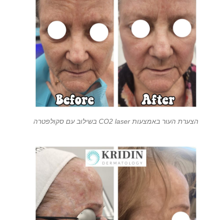
הצערת העור באמצעות CO2 laser בשילוב עם סקולפטרה