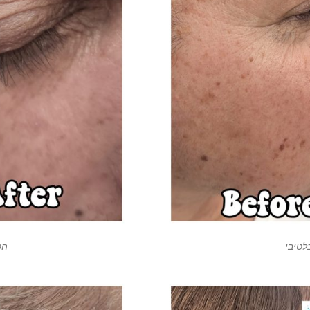
לטיבי
הס