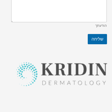
הודעתך
שליחה