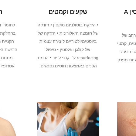
בוטולניום טוקסין A
שקעים וקמטים
ח
• הזרקת בוטולניום טוקסין • הזרקה
לחומרי מ
של חומצה היאלורונית • הזרקה של
בהחלקת ק
רחב של
ביוסטימיולטוריים ליצירה עצמית
הקניית 
טים, קמטי
של קולגן ואלסטין • טיפול
הדגשת הל
טי הבעה
resurfacing ע"י קרני לייזר • הרמת
מתחת לע
עיות מפרק
הפנים באמצעות חוטים נספגים.
אטרופיות