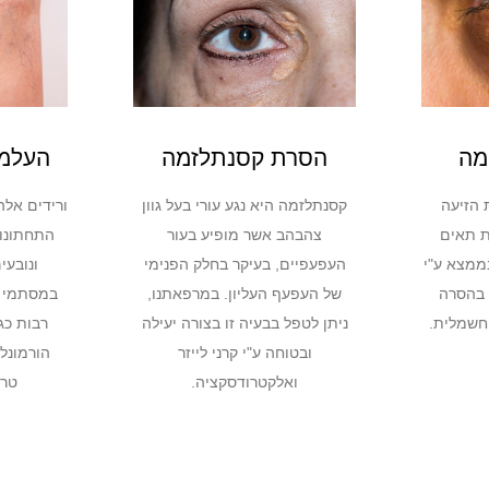
מה
הסרת קסנתלזמה
העלמת
 הזיעה
קסנתלזמה היא נגע עורי בעל גוון
ורידים אלה
ת תאים
צהבהב אשר מופיע בעור
התחתונות
בממצא ע"י
העפעפיים, בעיקר בחלק הפנימי
ונובעי
ן בהסרה
של העפעף העליון. במרפאתנו,
במסתמי ה
 חשמלית.
ניתן לטפל בבעיה זו בצורה יעילה
רבות כגו
ובטוחה ע"י קרני לייזר
הורמונלי
ואלקטרודסקציה.
טרא