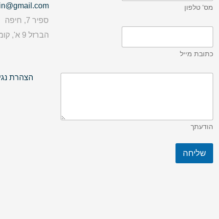
idin@gmail.com
מס' טלפון
ספיר 7, חיפה
הברזל 9 א', קומה 2, תל אביב
כתובת מייל
הצהרת נגי
הודעתך
שליחה