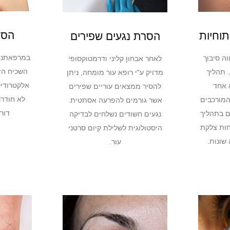
הסר
תוחיות
הסרת נגעים שפירים
במרפאתנו,
ה סיבוך
לאחר אבחון קליני ודרמטוקסופי
השכיח הזה
 תהליך
מדויק ע"י רופא עור מומחה, ניתן
אלקטרודיס
 אחד
להסיר ממצאים עוריים שפירים
לא חודרנ
המורכבים
אשר גורמים להפרעה אסתטית.
דור
ם בתהליך
נגעים חשודים נשלחים לבדיקה
חות צלקת
היסטולוגית לשלילת קיום סרטני
שונות.
עור.