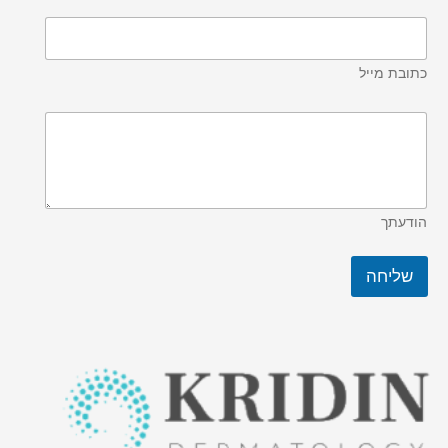
כתובת מייל
הודעתך
שליחה